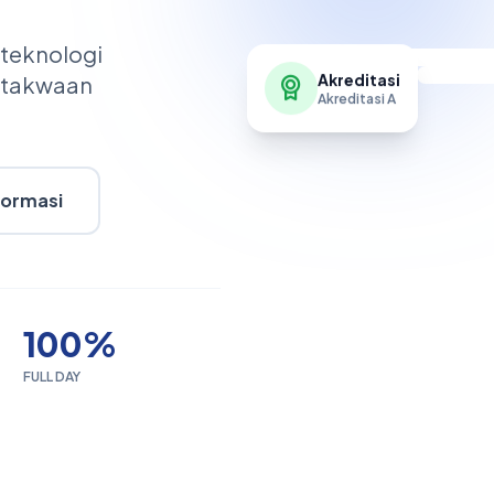
 teknologi
etakwaan
Akreditasi
Akreditasi A
formasi
100%
FULL DAY