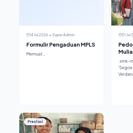
14 Jul 2026
•
Super Admin
01 Jul
Formulir Pengaduan MPLS
Pedo
Mulia
Memuat…
.smk-mh
'Segoe 
Verdana
Prestasi