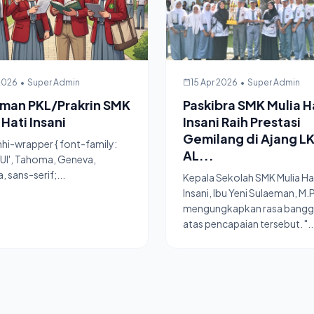
 2026
•
Super Admin
15 Apr 2026
•
Super Admin
man PKL/Prakrin SMK
Paskibra SMK Mulia H
 Hati Insani
Insani Raih Prestasi
Gemilang di Ajang L
i-wrapper { font-family:
AL...
UI', Tahoma, Geneva,
, sans-serif;...
Kepala Sekolah SMK Mulia Ha
Insani, Ibu Yeni Sulaeman, M.
mengungkapkan rasa bang
atas pencapaian tersebut. "..