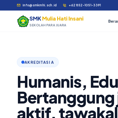
info@smkmhi.sch.id
+62 852-1051-3391
SMK
Mulia Hati Insani
Bera
SEKOLAH PARA JUARA
AKREDITASI A
Humanis, Edu
Bertanggung 
aktif, tawakal