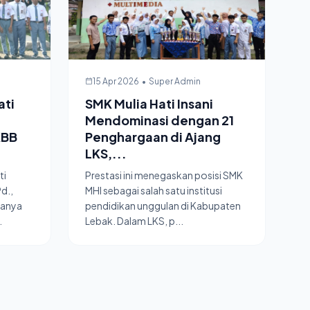
15 Apr 2026
•
Super Admin
ati
SMK Mulia Hati Insani
Mendominasi dengan 21
KBB
Penghargaan di Ajang
LKS,...
ti
Prestasi ini menegaskan posisi SMK
Pd.,
MHI sebagai salah satu institusi
ganya
pendidikan unggulan di Kabupaten
.
Lebak. Dalam LKS, p...