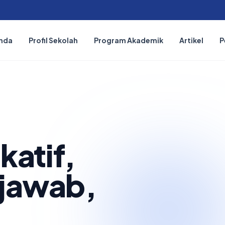
nda
Profil Sekolah
Program Akademik
Artikel
P
katif,
jawab,